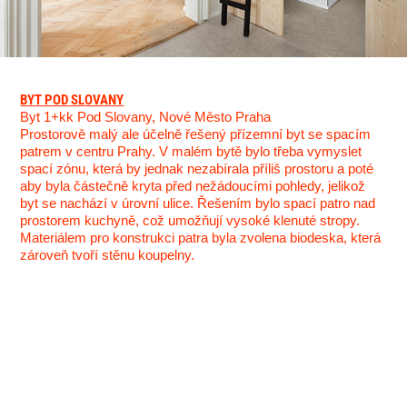
BYT POD SLOVANY
Byt 1+kk Pod Slovany, Nové Město Praha
Prostorově malý ale účelně řešený přízemní byt se spacím
patrem v centru Prahy. V malém bytě bylo třeba vymyslet
spací zónu, která by jednak nezabírala příliš prostoru a poté
aby byla částečně kryta před nežádoucími pohledy, jelikož
byt se nachází v úrovní ulice. Řešením bylo spací patro nad
prostorem kuchyně, což umožňují vysoké klenuté stropy.
Materiálem pro konstrukci patra byla zvolena biodeska, která
zároveň tvoří stěnu koupelny.