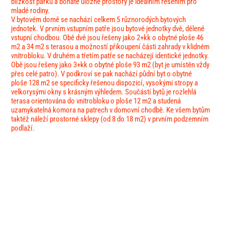
blízkost parku a bohaté úložné prostory je ideálním řešením pro
mladé rodiny.
V bytovém domě se nachází celkem 5 různorodých bytových
jednotek. V prvním vstupním patře jsou bytové jednotky dvě, dělené
vstupní chodbou. Obě d
vě jsou řešeny jako 2+kk o obytné ploše 46
m2 a 34 m2 s terasou a možností přikoupení části zahrady
v klidném
vnitrobloku. V druhém a třetím patře se nacházejí identické jednotky.
Obě jsou řešeny jako 3+kk o obytné ploše 93 m2 (byt je umístěn vždy
přes celé patro). V podkroví se pak nachází půdní byt o obytné
ploše 128 m2 se specificky řešenou dispozicí, vysokými stropy a
velkorysými okny s krásným výhledem. Součástí bytů je rozlehlá
terasa orientována do vnitrobloku o ploše 12 m2 a studená
uzamykatelná komora na patrech v domovní chodbě. Ke všem bytům
taktéž náleží prostorné sklepy (od 8 do 18 m2) v prvním podzemním
podlaží.