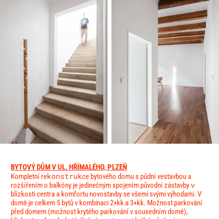
BYTOVÝ DŮM V UL. HŘÍMALÉHO, PLZEŇ
Kompletní re
konstruk
ce bytového domu s půdní vestavbou a
rozšířením o balkóny je jedinečným spojením původní zástavby
v
blízkosti centra a komfortu novostavby se všemi svými výhodami. V
domě je celkem 5 bytů v kombinaci 2+kk a 3+kk. Možnost parkování
před domem (možnost krytého parkování v sousedním domě),